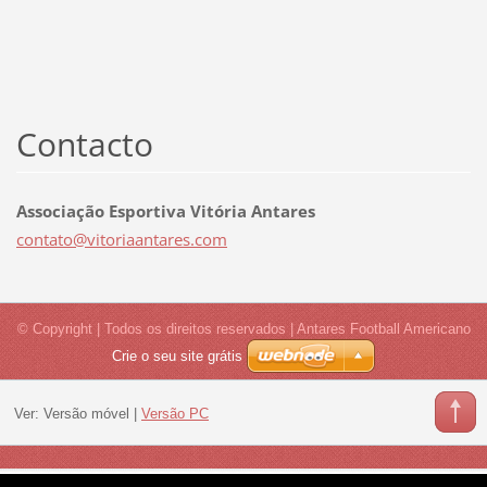
Contacto
Associação Esportiva Vitória Antares
contato@
vitoriaa
ntares.c
om
© Copyright | Todos os direitos reservados | Antares Football Americano
Crie o seu site grátis
Ver:
Versão móvel
|
Versão PC