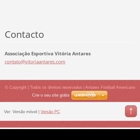
Contacto
Associação Esportiva Vitória Antares
contato@
vitoriaa
ntares.c
om
© Copyright | Todos os direitos reservados | Antares Football Americano
Crie o seu site grátis
Ver:
Versão móvel
|
Versão PC