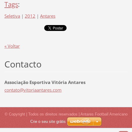
Tags
:
Seletiva
|
2012
|
Antares
« Voltar
Contacto
Associação Esportiva Vitória Antares
contato@
vitoriaa
ntares.c
om
© Copyright | Todos os direitos reservados | Antares Football Americano
Crie o seu site grátis