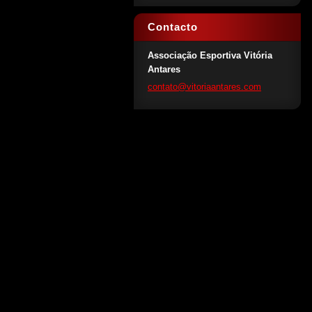
Contacto
Associação Esportiva Vitória
Antares
contato@
vitoriaa
ntares.c
om