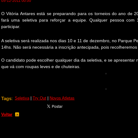
05-12-2011 00:00
O Vitória Antares está se preparando para os torneios do ano de
fará uma seletiva para reforçar a equipe. Qualquer pessoa com
participar.
A seletiva será realizada nos dias 10 e 11 de dezembro, no Parque Pe
14hs. Não será necessária a inscrição antecipada, pois recolheremos 
O candidato pode escolher qualquer dia da seletiva, e se apresenta
que vá com roupas leves e de chuteiras.
Tags
:
Seletiva
|
Try Out
|
Novos Atletas
Voltar