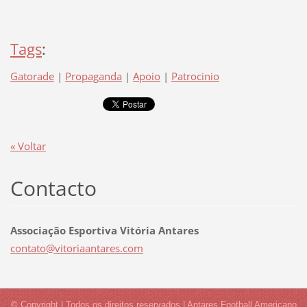
Tags
:
Gatorade
|
Propaganda
|
Apoio
|
Patrocinio
« Voltar
Contacto
Associação Esportiva Vitória Antares
contato@
vitoriaa
ntares.c
om
© Copyright | Todos os direitos reservados | Antares Football Americano