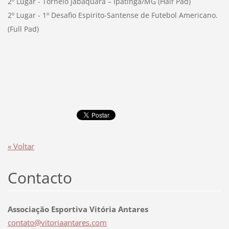
2º Lugar - Torneio Jabaquara – Ipatinga/MG (Half Pad)
2º Lugar - 1º Desafio Espirito-Santense de Futebol Americano.
(Full Pad)
« Voltar
Contacto
Associação Esportiva Vitória Antares
contato@
vitoriaa
ntares.c
om