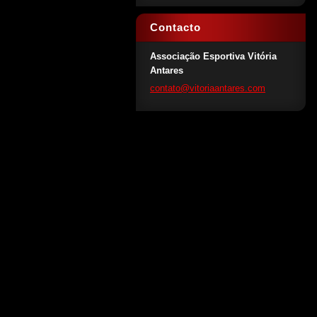
Contacto
Associação Esportiva Vitória
Antares
contato@
vitoriaa
ntares.c
om