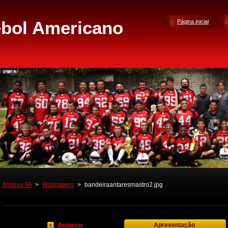
Página inicial
Antares FA
>
Wallpapers
>
bandeiraantaresmastro2.jpg
Anterior
Apresentação