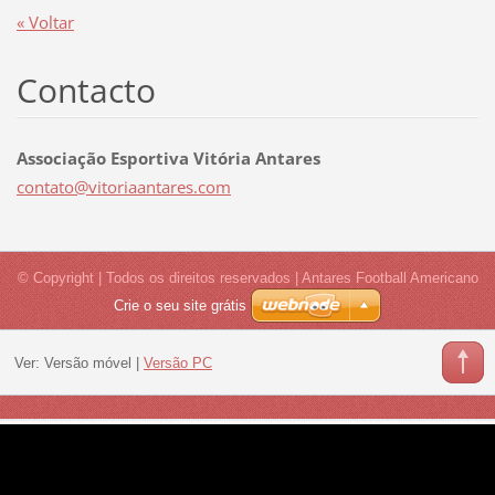
« Voltar
Contacto
Associação Esportiva Vitória Antares
contato@
vitoriaa
ntares.c
om
© Copyright | Todos os direitos reservados | Antares Football Americano
Crie o seu site grátis
Ver:
Versão móvel
|
Versão PC